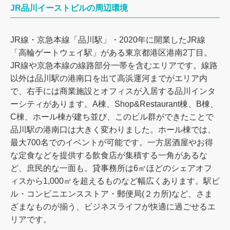
JR品川イーストビルの周辺環境
JR線・京急本線「品川駅」・2020年に開業したJR線
「高輪ゲートウェイ駅」がある東京都港区港南2丁目。
JR線や京急本線の線路部分一帯を含むエリアです。線路
以外は品川駅の港南口を出て高浜運河までがエリア内
で、右手には商業施設とオフィスが入居する品川インタ
ーシティがあります。A棟、Shop&Restaurant棟、B棟、
C棟、ホール棟が建ち並び、このビル群ができたことで
品川駅の港南口は大きく変わりました。ホール棟では、
最大700名でのイベントが可能です。一方居酒屋やお得
な定食などを提供する飲食店が集積する一角があるな
ど、庶民的な一面も。貸事務所は6㎡ほどのシェアオフ
ィスから1,000㎡を超えるものなど幅広くあります。駅ビ
ル・コンビニエンスストア・郵便局(２カ所)など、さま
ざまなものが揃う、ビジネスライフが快適に過ごせるエ
リアです。