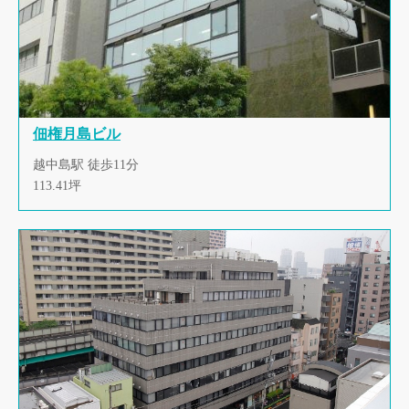
佃権月島ビル
越中島駅 徒歩11分
113.41坪