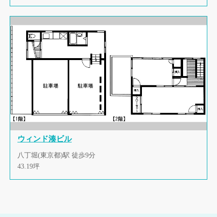
ウィンド湊ビル
八丁堀(東京都)駅 徒歩9分
43.19坪