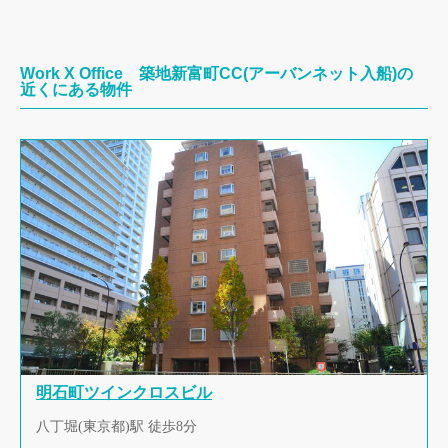
Work X Office 築地新富町CC(アーバンネット入船)の
近くにある物件
明石町ツインクロスビル
八丁堀(東京都)駅 徒歩8分