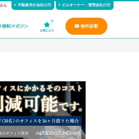
不動産仲介会社の方
ビルオーナー・管理会社の方
タル
0
ス移転マガジン
物件診断
お気に入り