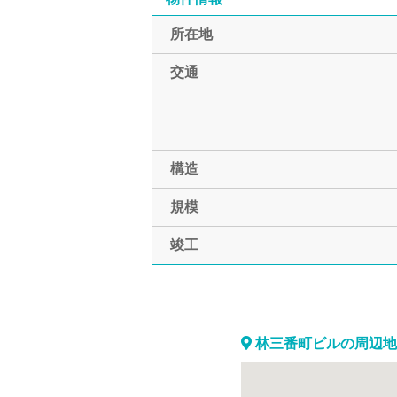
所在地
交通
構造
規模
竣工
林三番町ビルの周辺地