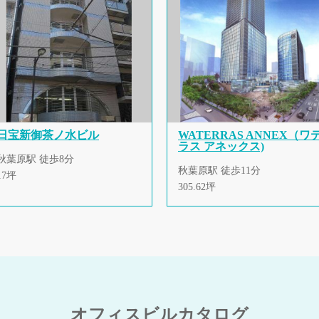
日宝新御茶ノ水ビル
WATERRAS ANNEX（ワ
ラス アネックス)
秋葉原駅 徒歩8分
秋葉原駅 徒歩11分
17坪
305.62坪
オフィスビルカタログ