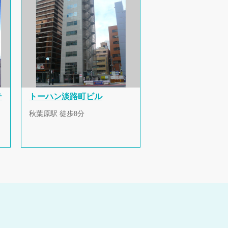
テ
トーハン淡路町ビル
秋葉原駅 徒歩8分