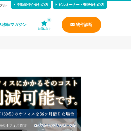
不動産仲介会社の方
ビルオーナー・管理会社の方
タル
0
ス移転マガジン
物件診断
お気に入り