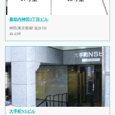
喜助内神田3丁目ビル
神田(東京都)駅 徒歩3分
48.43坪
大手町NSビル