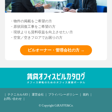
・物件の掲載をご希望の方
・原状回復工事をご希望の方
・現状よりも賃料収益を向上させたい方
・空室／空きフロアでお困りの方
ビルオーナー・管理会社の方 →
｜
テクニカルAIO
｜
運営会社
｜
プライバシーポリシー
｜
規約
｜
お問い合わせ
｜
© Copyright GiRAFFE&Co.