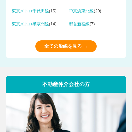
(15)
(29)
東京メトロ千代田線
JR京浜東北線
(14)
(7)
東京メトロ半蔵門線
都営新宿線
全ての沿線を見る →
不動産仲介会社の方