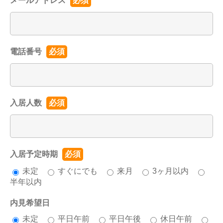
メールアドレス
必須
電話番号
必須
入居人数
必須
入居予定時期
必須
未定
すぐにでも
来月
3ヶ月以内
半年以内
内見希望日
未定
平日午前
平日午後
休日午前