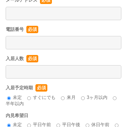
メールアドレス
必須
電話番号
必須
入居人数
必須
入居予定時期
必須
未定
すぐにでも
来月
3ヶ月以内
半年以内
内見希望日
未定
平日午前
平日午後
休日午前