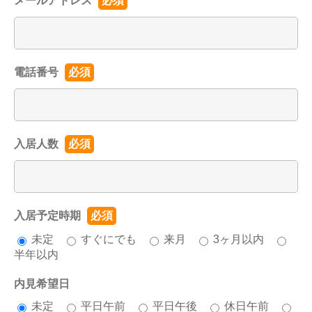
メールアドレス
必須
電話番号
必須
入居人数
必須
入居予定時期
必須
未定
すぐにでも
来月
3ヶ月以内
半年以内
内見希望日
未定
平日午前
平日午後
休日午前