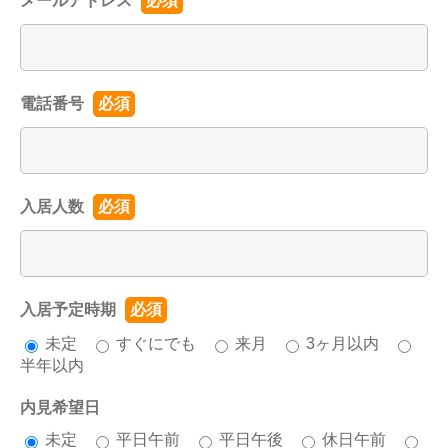
メールアドレス
必須
電話番号
必須
入居人数
必須
入居予定時期
必須
未定
すぐにでも
来月
3ヶ月以内
半年以内
内見希望日
未定
平日午前
平日午後
休日午前